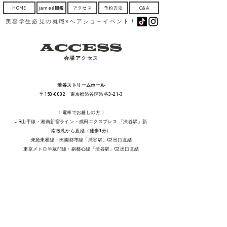
HOME
jameé図鑑
アクセス
予約方法
Q&A
美容学生必見の就職×ヘアショーイベント！
ACCESS
会場アクセス
渋谷ストリームホール
〒150-0002 東京都渋谷区渋谷3-21-3
〈 電車でお越しの方 〉
JR山手線・湘南新宿ライン・成田エクスプレス 「渋谷駅」新
南改札から直結（徒歩1分）
東急東横線・田園都市線「渋谷駅」C2出口直結
東京メトロ半蔵門線・副都心線「渋谷駅」C2出口直結